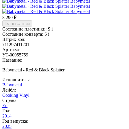
8 290 ₽
Нет в наличии
Состояние пластинки:
S
i
Состояние конверта:
S
i
Штрих-код:
711297411201
Артикул:
УТ-00055759
Название:
Babymetal - Red & Black Splatter
Исполнитель:
Babymetal
Лейбл:
Cooking Vinyl
Страна:
Eu
Год:
2014
Год выпуска:
2025