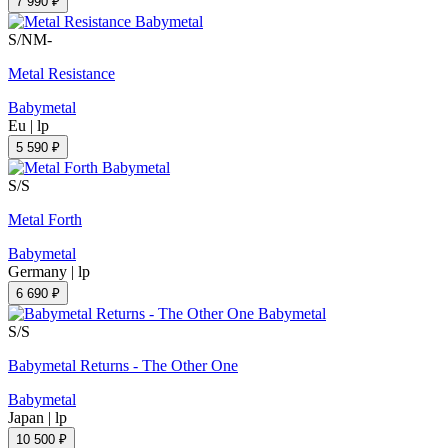
7 990 ₽
S/NM-
Metal Resistance
Babymetal
Eu
|
lp
5 590 ₽
S/S
Metal Forth
Babymetal
Germany
|
lp
6 690 ₽
S/S
Babymetal Returns - The Other One
Babymetal
Japan
|
lp
10 500 ₽