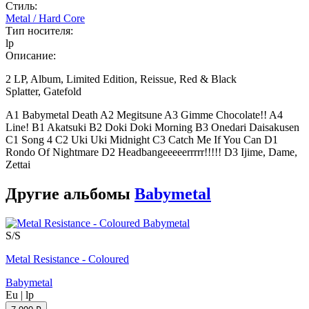
Стиль:
Metal / Hard Core
Тип носителя:
lp
Описание:
2 LP, Album, Limited Edition, Reissue, Red & Black
Splatter, Gatefold
A1 Babymetal Death A2 Megitsune A3 Gimme Chocolate!! A4
Line! B1 Akatsuki B2 Doki Doki Morning B3 Onedari Daisakusen
C1 Song 4 C2 Uki Uki Midnight C3 Catch Me If You Can D1
Rondo Of Nightmare D2 Headbangeeeeerrrrr!!!!! D3 Ijime, Dame,
Zettai
Другие альбомы
Babymetal
S/S
Metal Resistance - Coloured
Babymetal
Eu
|
lp