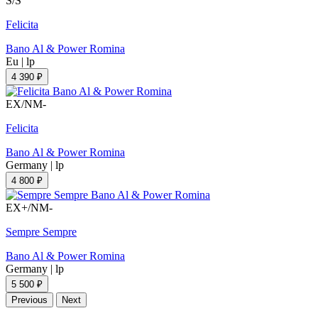
S/S
Felicita
Bano Al & Power Romina
Eu
|
lp
4 390 ₽
EX/NM-
Felicita
Bano Al & Power Romina
Germany
|
lp
4 800 ₽
EX+/NM-
Sempre Sempre
Bano Al & Power Romina
Germany
|
lp
5 500 ₽
Previous
Next