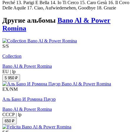
Perché 13. Parigi E Bella 14. Io Ti Cerco 15. Caro Gesù 16. Il Covo
Delle Aquile 17. Ciao, Aufwiedersehen, Goodbye 18. Grazie
Другие альбомы
Bano Al & Power
Romina
S/S
Collection
Bano Al & Power Romina
EU
|
lp
5 950 ₽
EX/NM
Аль Бано И Ромина Пауэр
Bano Al & Power Romina
СССР
|
lp
650 ₽