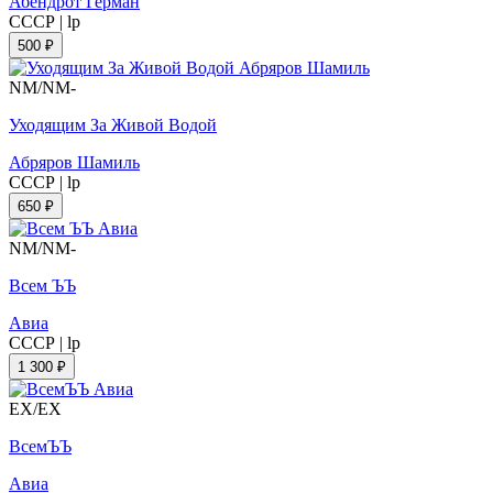
Абендрот Герман
СССР
|
lp
500 ₽
NM/NM-
Уходящим За Живой Водой
Абряров Шамиль
СССР
|
lp
650 ₽
NM/NM-
Всем ЪЪ
Авиа
СССР
|
lp
1 300 ₽
EX/EX
ВсемЪЪ
Авиа