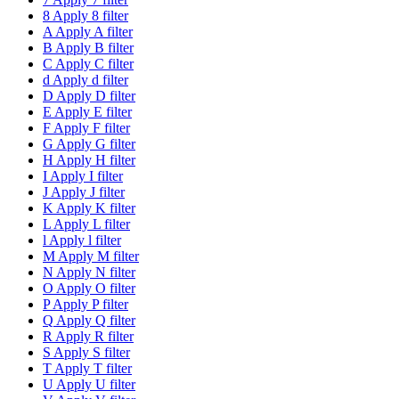
8
Apply 8 filter
A
Apply A filter
B
Apply B filter
C
Apply C filter
d
Apply d filter
D
Apply D filter
E
Apply E filter
F
Apply F filter
G
Apply G filter
H
Apply H filter
I
Apply I filter
J
Apply J filter
K
Apply K filter
L
Apply L filter
l
Apply l filter
M
Apply M filter
N
Apply N filter
O
Apply O filter
P
Apply P filter
Q
Apply Q filter
R
Apply R filter
S
Apply S filter
T
Apply T filter
U
Apply U filter