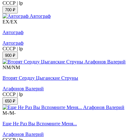
СССР
|
lp
700 ₽
EX/EX
Автограф
Автограф
СССР
|
lp
900 ₽
NM/NM
Вторят Сердцу Цыганские Струны
Агафонов Валерий
СССР
|
lp
650 ₽
M-/M-
Еще Не Раз Вы Вспомните Меня...
Агафонов Валерий
СССР
|
lp