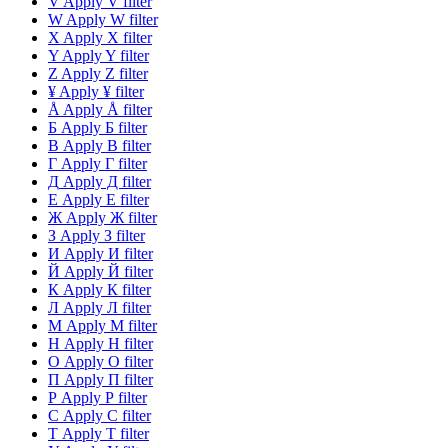
V
Apply V filter
W
Apply W filter
X
Apply X filter
Y
Apply Y filter
Z
Apply Z filter
¥
Apply ¥ filter
Å
Apply Å filter
Б
Apply Б filter
В
Apply В filter
Г
Apply Г filter
Д
Apply Д filter
Е
Apply Е filter
Ж
Apply Ж filter
З
Apply З filter
И
Apply И filter
Й
Apply Й filter
К
Apply К filter
Л
Apply Л filter
М
Apply М filter
Н
Apply Н filter
О
Apply О filter
П
Apply П filter
Р
Apply Р filter
С
Apply С filter
Т
Apply Т filter