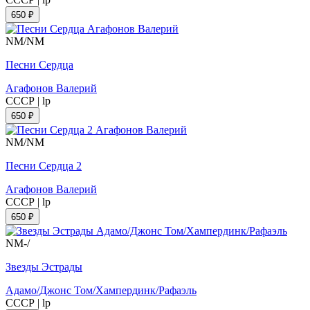
650 ₽
NM/NM
Песни Сердца
Агафонов Валерий
СССР
|
lp
650 ₽
NM/NM
Песни Сердца 2
Агафонов Валерий
СССР
|
lp
650 ₽
NM-/
Звезды Эстрады
Адамо/Джонс Том/Хампердинк/Рафаэль
СССР
|
lp