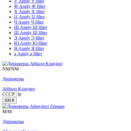
У
Apply У filter
Ф
Apply Ф filter
Х
Apply Х filter
Ц
Apply Ц filter
Ч
Apply Ч filter
Ш
Apply Ш filter
Щ
Apply Щ filter
Э
Apply Э filter
Ю
Apply Ю filter
Я
Apply Я filter
а
Apply а filter
NM/NM
Дирижеры
Аббадо Клаудио
СССР
|
lp
500 ₽
M/M
Дирижеры