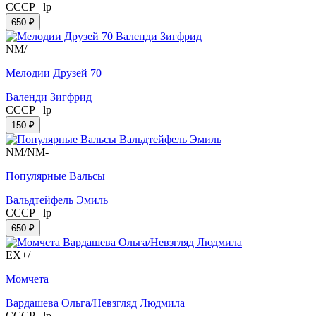
СССР
|
lp
650 ₽
NM/
Мелодии Друзей 70
Валенди Зигфрид
СССР
|
lp
150 ₽
NM/NM-
Популярные Вальсы
Вальдтейфель Эмиль
СССР
|
lp
650 ₽
EX+/
Момчета
Вардашева Ольга/Невзгляд Людмила
СССР
|
lp