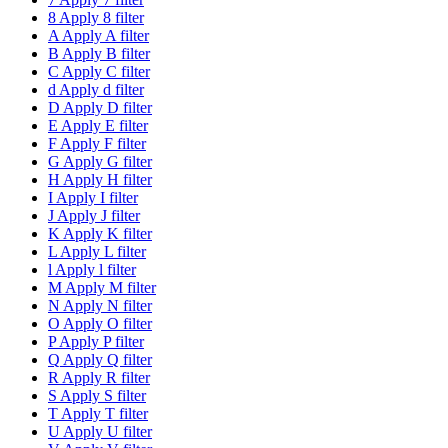
8
Apply 8 filter
A
Apply A filter
B
Apply B filter
C
Apply C filter
d
Apply d filter
D
Apply D filter
E
Apply E filter
F
Apply F filter
G
Apply G filter
H
Apply H filter
I
Apply I filter
J
Apply J filter
K
Apply K filter
L
Apply L filter
l
Apply l filter
M
Apply M filter
N
Apply N filter
O
Apply O filter
P
Apply P filter
Q
Apply Q filter
R
Apply R filter
S
Apply S filter
T
Apply T filter
U
Apply U filter