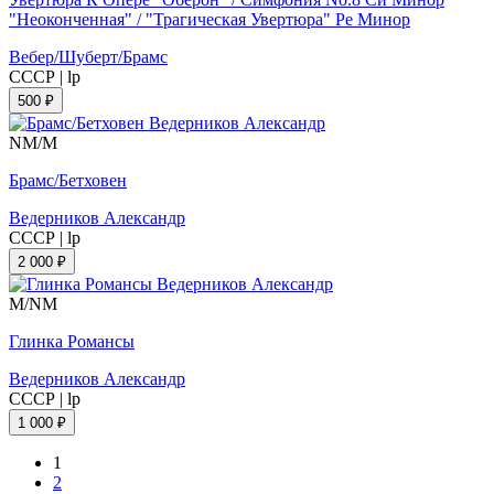
"Неоконченная" / "Трагическая Увертюра" Ре Минор
Вебер/Шуберт/Брамс
СССР
|
lp
500 ₽
NM/M
Брамс/Бетховен
Ведерников Александр
СССР
|
lp
2 000 ₽
M/NM
Глинка Романсы
Ведерников Александр
СССР
|
lp
1 000 ₽
1
2