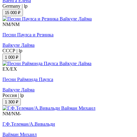
Ваенга Елена
Germany
|
lp
15 000 ₽
NM/NM
Песни Паулса и Резника
Вайкуле Лайма
СССР
|
lp
1 000 ₽
EX/EX
Песни Раймонда Паулса
Вайкуле Лайма
Россия
|
lp
1 300 ₽
NM/NM-
Г.Ф.Телеман/А.Вивальди
Вайман Михаил