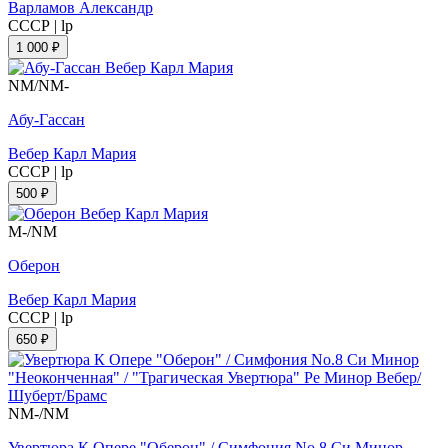
Варламов Александр
СССР
|
lp
1 000 ₽
NM/NM-
Абу-Гассан
Вебер Карл Мария
СССР
|
lp
500 ₽
M-/NM
Оберон
Вебер Карл Мария
СССР
|
lp
650 ₽
NM-/NM
Увертюра К Опере "Оберон" / Симфония No.8 Си Минор