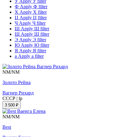
У
Apply У filter
Ф
Apply Ф filter
Х
Apply Х filter
Ц
Apply Ц filter
Ч
Apply Ч filter
Ш
Apply Ш filter
Щ
Apply Щ filter
Э
Apply Э filter
Ю
Apply Ю filter
Я
Apply Я filter
а
Apply а filter
NM/NM
Золото Рейна
Вагнер Рихард
СССР
|
lp
3 500 ₽
NM/NM
Best