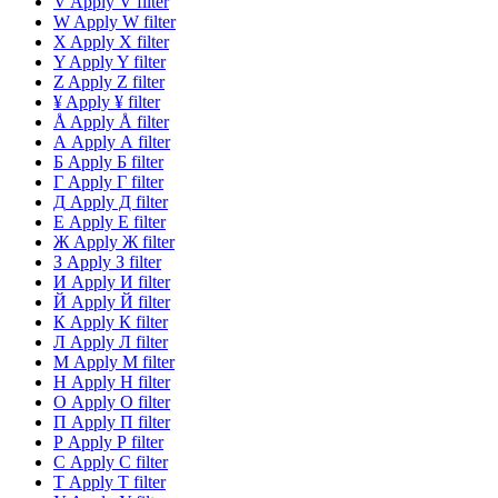
V
Apply V filter
W
Apply W filter
X
Apply X filter
Y
Apply Y filter
Z
Apply Z filter
¥
Apply ¥ filter
Å
Apply Å filter
А
Apply А filter
Б
Apply Б filter
Г
Apply Г filter
Д
Apply Д filter
Е
Apply Е filter
Ж
Apply Ж filter
З
Apply З filter
И
Apply И filter
Й
Apply Й filter
К
Apply К filter
Л
Apply Л filter
М
Apply М filter
Н
Apply Н filter
О
Apply О filter
П
Apply П filter
Р
Apply Р filter
С
Apply С filter
Т
Apply Т filter