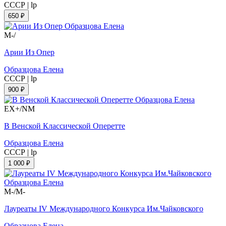
СССР
|
lp
650 ₽
M-/
Арии Из Опер
Образцова Елена
СССР
|
lp
900 ₽
EX+/NM
В Венской Классической Оперетте
Образцова Елена
СССР
|
lp
1 000 ₽
M-/M-
Лауреаты IV Международного Конкурса Им.Чайковского
Образцова Елена