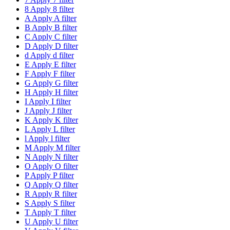
8
Apply 8 filter
A
Apply A filter
B
Apply B filter
C
Apply C filter
D
Apply D filter
d
Apply d filter
E
Apply E filter
F
Apply F filter
G
Apply G filter
H
Apply H filter
I
Apply I filter
J
Apply J filter
K
Apply K filter
L
Apply L filter
l
Apply l filter
M
Apply M filter
N
Apply N filter
O
Apply O filter
P
Apply P filter
Q
Apply Q filter
R
Apply R filter
S
Apply S filter
T
Apply T filter
U
Apply U filter