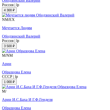
Ободзинский Валерий
Россия
|
lp
4 300 ₽
NM/EX
Мечтается Людям
Ободзинский Валерий
Россия
|
lp
3 500 ₽
M/NM
Арии
Образцова Елена
СССР
|
lp
1 000 ₽
M/
Арии И.С.Баха И Г.Ф.Генделя
Образцова Елена