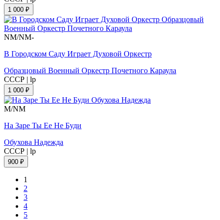
1 000 ₽
NM/NM-
В Городском Саду Играет Духовой Оркестр
Образцовый Военный Оркестр Почетного Караула
СССР
|
lp
1 000 ₽
M/NM
На Заре Ты Ее Не Буди
Обухова Надежда
СССР
|
lp
900 ₽
1
2
3
4
5