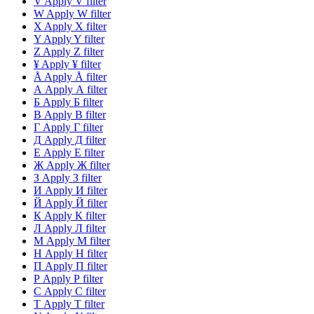
V
Apply V filter
W
Apply W filter
X
Apply X filter
Y
Apply Y filter
Z
Apply Z filter
¥
Apply ¥ filter
Å
Apply Å filter
А
Apply А filter
Б
Apply Б filter
В
Apply В filter
Г
Apply Г filter
Д
Apply Д filter
Е
Apply Е filter
Ж
Apply Ж filter
З
Apply З filter
И
Apply И filter
Й
Apply Й filter
К
Apply К filter
Л
Apply Л filter
М
Apply М filter
Н
Apply Н filter
П
Apply П filter
Р
Apply Р filter
С
Apply С filter
Т
Apply Т filter