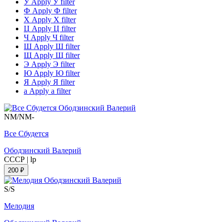
У
Apply У filter
Ф
Apply Ф filter
Х
Apply Х filter
Ц
Apply Ц filter
Ч
Apply Ч filter
Ш
Apply Ш filter
Щ
Apply Щ filter
Э
Apply Э filter
Ю
Apply Ю filter
Я
Apply Я filter
а
Apply а filter
NM/NM-
Все Сбудется
Ободзинский Валерий
СССР
|
lp
200 ₽
S/S
Мелодия