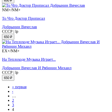
650 ₽
NM+/NM+
То Что Доктор Прописал
Добрынин Вячеслав
СССР
|
lp
650 ₽
EX+/NM+
На Теплоходе Музыка Играет...
Добрынин Вячеслав И Рябинин Михаил
СССР
|
lp
650 ₽
« первая
‹
…
2
3
4