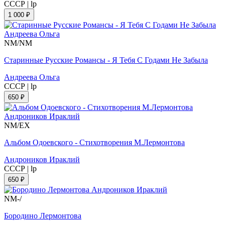
СССР
|
lp
1 000 ₽
NM/NM
Старинные Русские Романсы - Я Тебя С Годами Не Забыла
Андреева Ольга
СССР
|
lp
650 ₽
NM/EX
Альбом Одоевского - Стихотворения М.Лермонтова
Андроников Ираклий
СССР
|
lp
650 ₽
NM-/
Бородино Лермонтова