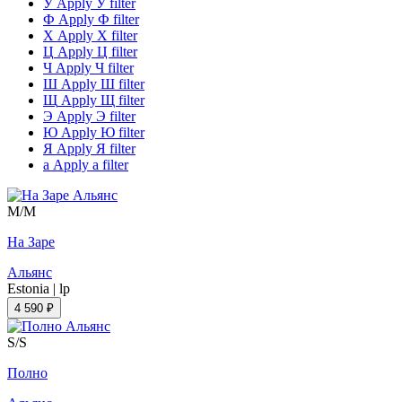
У
Apply У filter
Ф
Apply Ф filter
Х
Apply Х filter
Ц
Apply Ц filter
Ч
Apply Ч filter
Ш
Apply Ш filter
Щ
Apply Щ filter
Э
Apply Э filter
Ю
Apply Ю filter
Я
Apply Я filter
а
Apply а filter
M/M
На Заре
Альянс
Estonia
|
lp
4 590 ₽
S/S
Полно