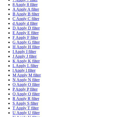
8
Apply 8 filter
A
Apply A filter
B
Apply B filter
C
Apply C filter
d
Apply d filter
D
Apply D filter
E
Apply E filter
F
Apply F filter
G
Apply G filter
H
Apply H filter
I
Apply I filter
J
Apply J filter
K
Apply K filter
L
Apply L filter
l
Apply l filter
M
Apply M filter
N
Apply N filter
O
Apply O filter
P
Apply P filter
Q
Apply Q filter
R
Apply R filter
S
Apply S filter
T
Apply T filter
U
Apply U filter