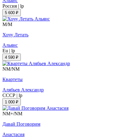
Альянс
Россия
|
lp
5 600 ₽
M/M
Хочу Летать
Альянс
Eu
|
lp
4 590 ₽
NM/NM
Квартеты
Алябьев Александр
СССР
|
lp
1 000 ₽
NM+/NM
Давай Поговорим
Анастасия