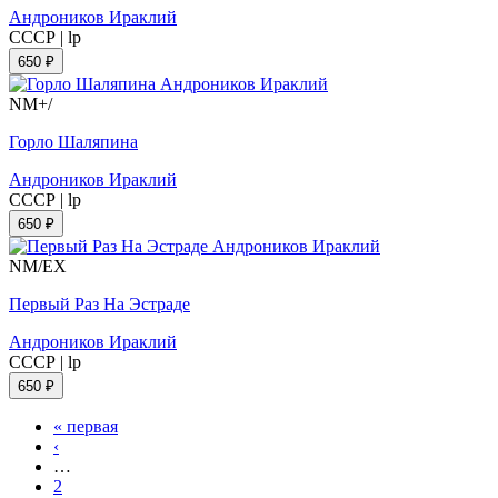
Андроников Ираклий
СССР
|
lp
650 ₽
NM+/
Горло Шаляпина
Андроников Ираклий
СССР
|
lp
650 ₽
NM/EX
Первый Раз На Эстраде
Андроников Ираклий
СССР
|
lp
650 ₽
« первая
‹
…
2