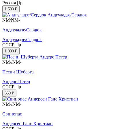
Россия
|
lp
1 500 ₽
NM/NM-
Андгуладзе/Сердюк
Андгуладзе/Сердюк
СССР
|
lp
1 000 ₽
NM-/NM-
Песни Шуберта
Андерс Петер
СССР
|
lp
650 ₽
NM-/NM-
Свинопас
Андерсен Ганс Христиан
СССР
|
lp