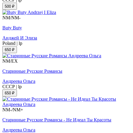
500 ₽
NM/NM-
Buty Buty
Анджей И Элиза
Poland
|
lp
650 ₽
NM/EX
Старинные Русские Романсы
Андреева Ольга
СССР
|
lp
650 ₽
NM-/NM+
Старинные Русские Романсы - Не Идеал Ты Красоты
Андреева Ольга