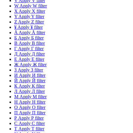
V
Apply V filter
W
Apply W filter
X
Apply X filter
Y
Apply Y filter
Z
Apply Z filter
¥
Apply ¥ filter
Å
Apply Å filter
Б
Apply Б filter
В
Apply В filter
Г
Apply Г filter
Д
Apply Д filter
Е
Apply Е filter
Ж
Apply Ж filter
З
Apply З filter
И
Apply И filter
Й
Apply Й filter
К
Apply К filter
Л
Apply Л filter
М
Apply М filter
Н
Apply Н filter
О
Apply О filter
П
Apply П filter
Р
Apply Р filter
С
Apply С filter
Т
Apply Т filter