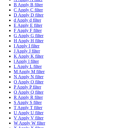
B
Apply B filter
C
Apply C filter
D
Apply D filter
d
Apply d filter
E
Apply E filter
F
Apply F filter
G
Apply G filter
H
Apply H filter
I
Apply I filter
J
Apply J filter
K
Apply K filter
l
Apply l filter
L
Apply L filter
M
Apply M filter
N
Apply N filter
O
Apply O filter
P
Apply P filter
Q
Apply Q filter
R
Apply R filter
S
Apply S filter
T
Apply T filter
U
Apply U filter
V
Apply V filter
W
Apply W filter