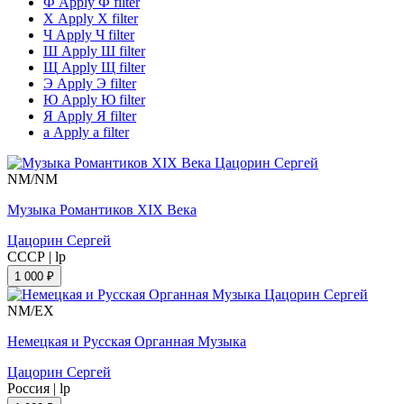
Ф
Apply Ф filter
Х
Apply Х filter
Ч
Apply Ч filter
Ш
Apply Ш filter
Щ
Apply Щ filter
Э
Apply Э filter
Ю
Apply Ю filter
Я
Apply Я filter
а
Apply а filter
NM/NM
Музыка Романтиков XIX Века
Цацорин Сергей
СССР
|
lp
1 000 ₽
NM/EX
Немецкая и Русская Органная Музыка
Цацорин Сергей
Россия
|
lp