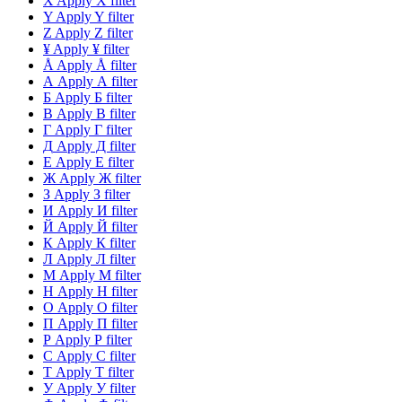
X
Apply X filter
Y
Apply Y filter
Z
Apply Z filter
¥
Apply ¥ filter
Å
Apply Å filter
А
Apply А filter
Б
Apply Б filter
В
Apply В filter
Г
Apply Г filter
Д
Apply Д filter
Е
Apply Е filter
Ж
Apply Ж filter
З
Apply З filter
И
Apply И filter
Й
Apply Й filter
К
Apply К filter
Л
Apply Л filter
М
Apply М filter
Н
Apply Н filter
О
Apply О filter
П
Apply П filter
Р
Apply Р filter
С
Apply С filter
Т
Apply Т filter
У
Apply У filter