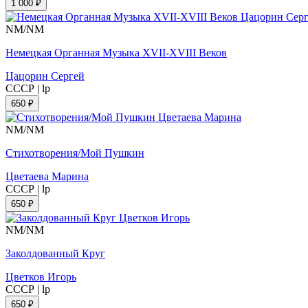
1 000 ₽
NM/NM
Немецкая Органная Музыка XVII-XVIII Веков
Цацорин Сергей
СССР
|
lp
650 ₽
NM/NM
Стихотворения/Мой Пушкин
Цветаева Марина
СССР
|
lp
650 ₽
NM/NM
Заколдованный Круг
Цветков Игорь
СССР
|
lp
650 ₽