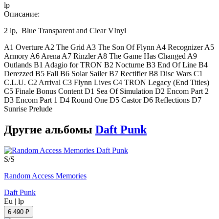
lp
Описание:
2 lp, Blue Transparent and Clear VInyl
A1 Overture A2 The Grid A3 The Son Of Flynn A4 Recognizer A5
Armory A6 Arena A7 Rinzler A8 The Game Has Changed A9
Outlands B1 Adagio for TRON B2 Nocturne B3 End Of Line B4
Derezzed B5 Fall B6 Solar Sailer B7 Rectifier B8 Disc Wars C1
C.L.U. C2 Arrival C3 Flynn Lives C4 TRON Legacy (End Titles)
C5 Finale Bonus Content D1 Sea Of Simulation D2 Encom Part 2
D3 Encom Part 1 D4 Round One D5 Castor D6 Reflections D7
Sunrise Prelude
Другие альбомы
Daft Punk
S/S
Random Access Memories
Daft Punk
Eu
|
lp
6 490 ₽