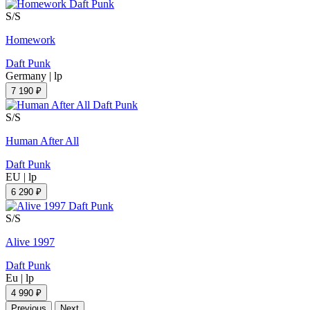
S/S
Homework
Daft Punk
Germany
|
lp
7 190 ₽
S/S
Human After All
Daft Punk
EU
|
lp
6 290 ₽
S/S
Alive 1997
Daft Punk
Eu
|
lp
4 990 ₽
Previous
Next