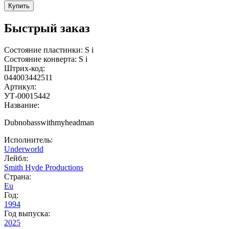
Купить
Быстрый заказ
Состояние пластинки:
S
i
Состояние конверта:
S
i
Штрих-код:
044003442511
Артикул:
УТ-00015442
Название:
Dubnobasswithmyheadman
Исполнитель:
Underworld
Лейбл:
Smith Hyde Productions
Страна:
Eu
Год:
1994
Год выпуска:
2025