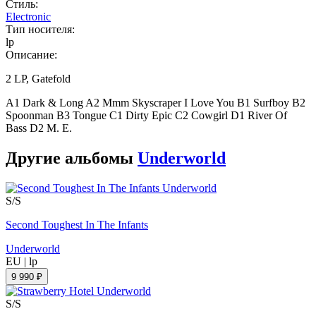
Стиль:
Electronic
Тип носителя:
lp
Описание:
2 LP, Gatefold
A1 Dark & Long A2 Mmm Skyscraper I Love You B1 Surfboy B2
Spoonman B3 Tongue C1 Dirty Epic C2 Cowgirl D1 River Of
Bass D2 M. E.
Другие альбомы
Underworld
S/S
Second Toughest In The Infants
Underworld
EU
|
lp
9 990 ₽
S/S