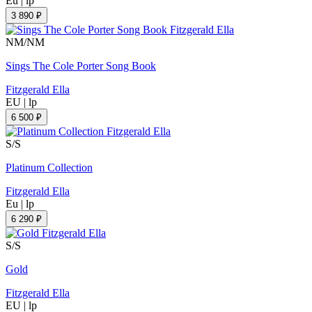
Eu
|
lp
3 890 ₽
NM/NM
Sings The Cole Porter Song Book
Fitzgerald Ella
EU
|
lp
6 500 ₽
S/S
Platinum Collection
Fitzgerald Ella
Eu
|
lp
6 290 ₽
S/S
Gold
Fitzgerald Ella
EU
|
lp