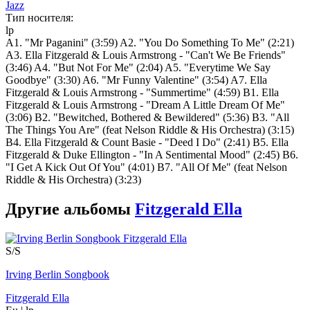
Jazz
Тип носителя:
lp
A1. "Mr Paganini" (3:59) A2. "You Do Something To Me" (2:21)
A3. Ella Fitzgerald & Louis Armstrong - "Can't We Be Friends"
(3:46) A4. "But Not For Me" (2:04) A5. "Everytime We Say
Goodbye" (3:30) A6. "Mr Funny Valentine" (3:54) A7. Ella
Fitzgerald & Louis Armstrong - "Summertime" (4:59) B1. Ella
Fitzgerald & Louis Armstrong - "Dream A Little Dream Of Me"
(3:06) B2. "Bewitched, Bothered & Bewildered" (5:36) B3. "All
The Things You Are" (feat Nelson Riddle & His Orchestra) (3:15)
B4. Ella Fitzgerald & Count Basie - "Deed I Do" (2:41) B5. Ella
Fitzgerald & Duke Ellington - "In A Sentimental Mood" (2:45) B6.
"I Get A Kick Out Of You" (4:01) B7. "All Of Me" (feat Nelson
Riddle & His Orchestra) (3:23)
Другие альбомы
Fitzgerald Ella
S/S
Irving Berlin Songbook
Fitzgerald Ella