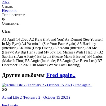
2022
Стиль:
Electronic
Тип носителя:
lp
Описание:
Clear
A1 April 14 2020 A2 Kyle (I Found You) A3 Dermot (See Yourself
In My Eyes) A4 Yasminah (See Your Face Again) A5 Hackney
(Interlude) A6 Julia (Deep Diving) A7 Adam (Interlude) A8 Me
(Heavy) A9 Big Hen (Steal My Joy) B1 Marnie (Wish I Had U) B2
Sabrina (I Am A Party) B3 Lydia (Please Make It Better) B4 Carlos
(Make It Thru) B5 Angie (Interlude) B6 Angie (I've Been Lost) B7
December 17 2020 B8 Marea (We've Lost Dancing)
Другие альбомы
Fred again..
S/S
Actual Life 2 (February 2 - October 15 2021)
Fred again..