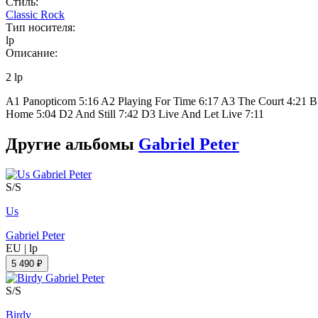
Стиль:
Classic Rock
Тип носителя:
lp
Описание:
2 lp
A1 Panopticom 5:16 A2 Playing For Time 6:17 A3 The Court 4:21 B
Home 5:04 D2 And Still 7:42 D3 Live And Let Live 7:11
Другие альбомы
Gabriel Peter
S/S
Us
Gabriel Peter
EU
|
lp
5 490 ₽
S/S
Birdy