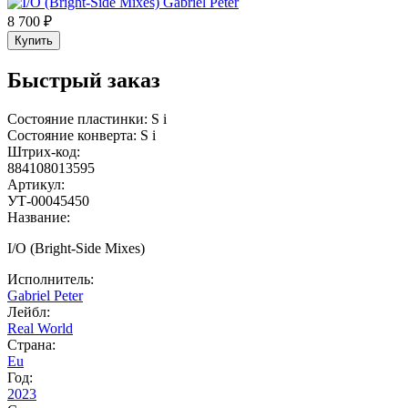
8 700 ₽
Купить
Быстрый заказ
Состояние пластинки:
S
i
Состояние конверта:
S
i
Штрих-код:
884108013595
Артикул:
УТ-00045450
Название:
I/O (Bright-Side Mixes)
Исполнитель:
Gabriel Peter
Лейбл:
Real World
Страна:
Eu
Год:
2023