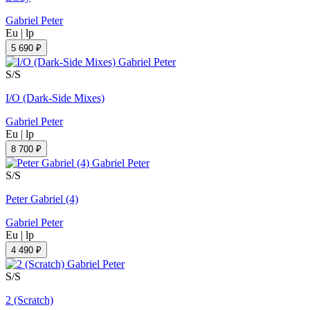
Gabriel Peter
Eu
|
lp
5 690 ₽
S/S
I/O (Dark-Side Mixes)
Gabriel Peter
Eu
|
lp
8 700 ₽
S/S
Peter Gabriel (4)
Gabriel Peter
Eu
|
lp
4 490 ₽
S/S
2 (Scratch)