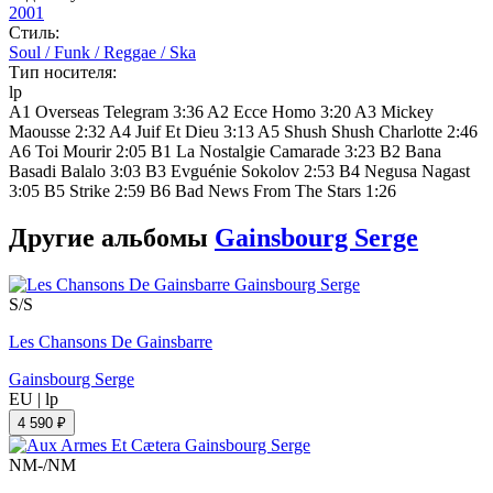
2001
Стиль:
Soul / Funk / Reggae / Ska
Тип носителя:
lp
A1 Overseas Telegram 3:36 A2 Ecce Homo 3:20 A3 Mickey
Maousse 2:32 A4 Juif Et Dieu 3:13 A5 Shush Shush Charlotte 2:46
A6 Toi Mourir 2:05 B1 La Nostalgie Camarade 3:23 B2 Bana
Basadi Balalo 3:03 B3 Evguénie Sokolov 2:53 B4 Negusa Nagast
3:05 B5 Strike 2:59 B6 Bad News From The Stars 1:26
Другие альбомы
Gainsbourg Serge
S/S
Les Chansons De Gainsbarre
Gainsbourg Serge
EU
|
lp
4 590 ₽
NM-/NM