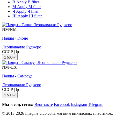
В
Apply В filter
М
Apply М filter
Ч
Apply Ч filter
Ш
Apply Ш filter
NM/NM-
Паяцы - Гионе
Леонкавалло Руджеро
СССР
|
lp
1 500 ₽
NM-/EX
Паяцы - Самосуд
Леонкавалло Руджеро
СССР
|
lp
1 500 ₽
Мы в соц. сетях:
Вконтакте
Facebook
Instagram
Telegram
© 2013-2026 Imagine-club.com: магазин виниловых пластинок.