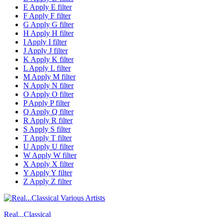
E
Apply E filter
F
Apply F filter
G
Apply G filter
H
Apply H filter
I
Apply I filter
J
Apply J filter
K
Apply K filter
L
Apply L filter
M
Apply M filter
N
Apply N filter
O
Apply O filter
P
Apply P filter
Q
Apply Q filter
R
Apply R filter
S
Apply S filter
T
Apply T filter
U
Apply U filter
W
Apply W filter
X
Apply X filter
Y
Apply Y filter
Z
Apply Z filter
Real...Classical