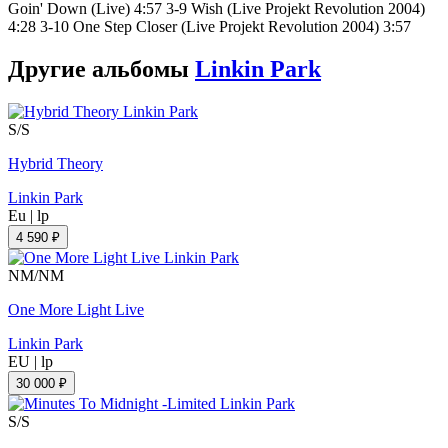
Goin' Down (Live) 4:57 3-9 Wish (Live Projekt Revolution 2004)
4:28 3-10 One Step Closer (Live Projekt Revolution 2004) 3:57
Другие альбомы
Linkin Park
S/S
Hybrid Theory
Linkin Park
Eu
|
lp
4 590 ₽
NM/NM
One More Light Live
Linkin Park
EU
|
lp
30 000 ₽
S/S