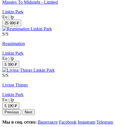
Minutes To Midnight - Limited
Linkin Park
Eu
|
lp
25 990 ₽
S/S
Reanimation
Linkin Park
Eu
|
lp
5 390 ₽
S/S
Living Things
Linkin Park
Eu
|
lp
5 190 ₽
Previous
Next
Мы в соц. сетях:
Вконтакте
Facebook
Instagram
Telegram