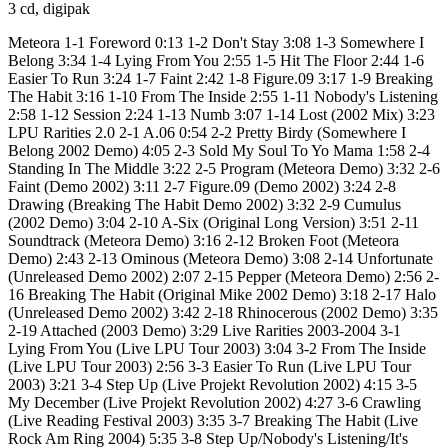
3 cd, digipak
Meteora 1-1 Foreword 0:13 1-2 Don't Stay 3:08 1-3 Somewhere I
Belong 3:34 1-4 Lying From You 2:55 1-5 Hit The Floor 2:44 1-6
Easier To Run 3:24 1-7 Faint 2:42 1-8 Figure.09 3:17 1-9 Breaking
The Habit 3:16 1-10 From The Inside 2:55 1-11 Nobody's Listening
2:58 1-12 Session 2:24 1-13 Numb 3:07 1-14 Lost (2002 Mix) 3:23
LPU Rarities 2.0 2-1 A.06 0:54 2-2 Pretty Birdy (Somewhere I
Belong 2002 Demo) 4:05 2-3 Sold My Soul To Yo Mama 1:58 2-4
Standing In The Middle 3:22 2-5 Program (Meteora Demo) 3:32 2-6
Faint (Demo 2002) 3:11 2-7 Figure.09 (Demo 2002) 3:24 2-8
Drawing (Breaking The Habit Demo 2002) 3:32 2-9 Cumulus
(2002 Demo) 3:04 2-10 A-Six (Original Long Version) 3:51 2-11
Soundtrack (Meteora Demo) 3:16 2-12 Broken Foot (Meteora
Demo) 2:43 2-13 Ominous (Meteora Demo) 3:08 2-14 Unfortunate
(Unreleased Demo 2002) 2:07 2-15 Pepper (Meteora Demo) 2:56 2-
16 Breaking The Habit (Original Mike 2002 Demo) 3:18 2-17 Halo
(Unreleased Demo 2002) 3:42 2-18 Rhinocerous (2002 Demo) 3:35
2-19 Attached (2003 Demo) 3:29 Live Rarities 2003-2004 3-1
Lying From You (Live LPU Tour 2003) 3:04 3-2 From The Inside
(Live LPU Tour 2003) 2:56 3-3 Easier To Run (Live LPU Tour
2003) 3:21 3-4 Step Up (Live Projekt Revolution 2002) 4:15 3-5
My December (Live Projekt Revolution 2002) 4:27 3-6 Crawling
(Live Reading Festival 2003) 3:35 3-7 Breaking The Habit (Live
Rock Am Ring 2004) 5:35 3-8 Step Up/Nobody's Listening/It's