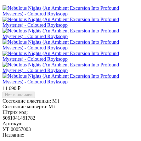
11 690 ₽
Нет в наличии
Состояние пластинки:
M
i
Состояние конверта:
M
i
Штрих-код:
5061041451782
Артикул:
УТ-00057003
Название: