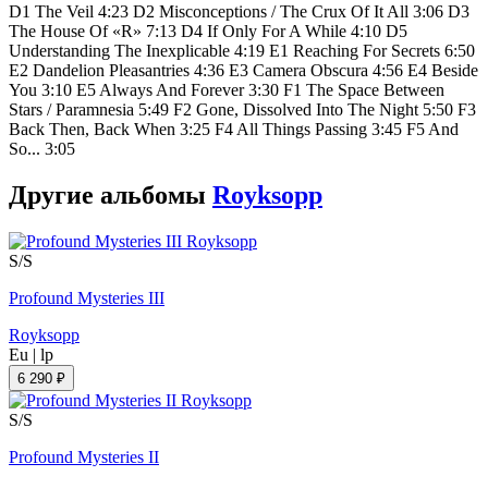
D1 The Veil 4:23 D2 Misconceptions / The Crux Of It All 3:06 D3
The House Of «R» 7:13 D4 If Only For A While 4:10 D5
Understanding The Inexplicable 4:19 E1 Reaching For Secrets 6:50
E2 Dandelion Pleasantries 4:36 E3 Camera Obscura 4:56 E4 Beside
You 3:10 E5 Always And Forever 3:30 F1 The Space Between
Stars / Paramnesia 5:49 F2 Gone, Dissolved Into The Night 5:50 F3
Back Then, Back When 3:25 F4 All Things Passing 3:45 F5 And
So... 3:05
Другие альбомы
Royksopp
S/S
Profound Mysteries III
Royksopp
Eu
|
lp
6 290 ₽
S/S
Profound Mysteries II