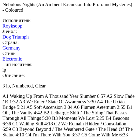
Nebulous Nights (An Ambient Excursion Into Profound Mysteries)
- Coloured
Исполнитель:
Royksopp
Лейбл:
Dog Triumph
Страна:
Germany
Стиль:
Electronic
Тип носителя:
lp
Описание:
3 lp, Numbered, Clear
A1 Waking Up From A Thousand Year Slumber 6:57 A2 Slow Fade
/ R 1:32 A3 We Enter / State Of Awareness 3:30 A4 The Uxtáca
Bridge 5:21 A5 Soft Ascension 3:04 A6 Flumen Aeternum 2:55 B1
Oh, The Vanity 4:42 B2 Lethargic Shift / The String That Passes
Through All Things 5:30 B3 Moments We Lost 5:25 B4 Beacons
6:36 C1 Waiting Still 4:18 C2 We Remain Hidden / Consolation
6:59 C3 Beyond Beyond / The Weathered Gate / The Head Of The
Statue 4:10 C4 I'm There With You 3:37 C5 Come With Me 6:33