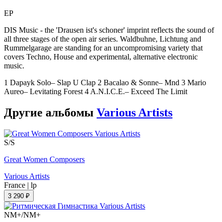
EP
DIS Music - the 'Drausen ist's schoner' imprint reflects the sound of
all three stages of the open air series. Waldbuhne, Lichtung and
Rummelgarage are standing for an uncompromising variety that
covers Techno, House and experimental, alternative electronic
music.
1 Dapayk Solo– Slap U Clap 2 Bacalao & Sonne– Mnd 3 Mario
Aureo– Levitating Forest 4 A.N.I.C.E.– Exceed The Limit
Другие альбомы
Various Artists
S/S
Great Women Composers
Various Artists
France
|
lp
3 290 ₽
NM+/NM+