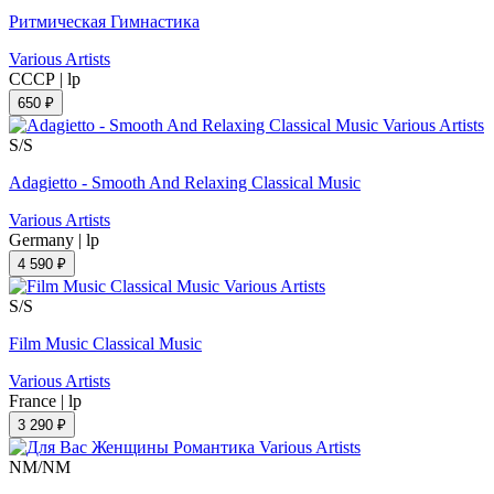
Ритмическая Гимнастика
Various Artists
СССР
|
lp
650 ₽
S/S
Adagietto - Smooth And Relaxing Classical Music
Various Artists
Germany
|
lp
4 590 ₽
S/S
Film Music Classical Music
Various Artists
France
|
lp
3 290 ₽
NM/NM