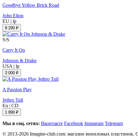
Goodbye Yellow Brick Road
John Elton
EU
|
lp
9 290 ₽
S/S
Carry It On
Johnson & Drake
USA
|
lp
3 000 ₽
A Passion Play
Jethro Tull
Eu
|
CD
1 890 ₽
Мы в соц. сетях:
Вконтакте
Facebook
Instagram
Telegram
© 2013-2026 Imagine-club.com: магазин виниловых пластинок. С