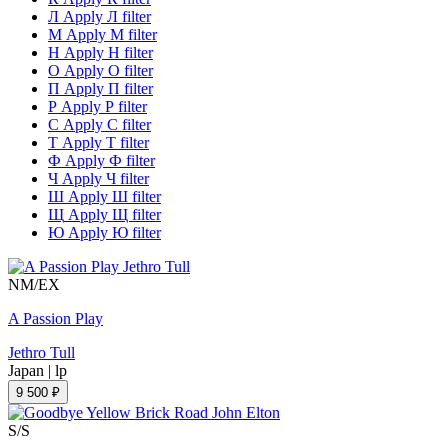
Л
Apply Л filter
М
Apply М filter
Н
Apply Н filter
О
Apply О filter
П
Apply П filter
Р
Apply Р filter
С
Apply С filter
Т
Apply Т filter
Ф
Apply Ф filter
Ч
Apply Ч filter
Ш
Apply Ш filter
Щ
Apply Щ filter
Ю
Apply Ю filter
NM/EX
A Passion Play
Jethro Tull
Japan
|
lp
9 500 ₽
S/S