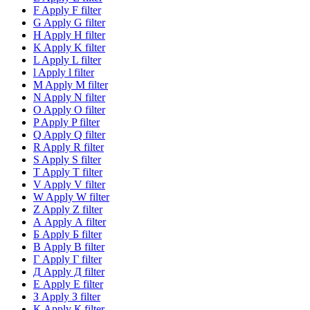
F
Apply F filter
G
Apply G filter
H
Apply H filter
K
Apply K filter
L
Apply L filter
l
Apply l filter
M
Apply M filter
N
Apply N filter
O
Apply O filter
P
Apply P filter
Q
Apply Q filter
R
Apply R filter
S
Apply S filter
T
Apply T filter
V
Apply V filter
W
Apply W filter
Z
Apply Z filter
А
Apply А filter
Б
Apply Б filter
В
Apply В filter
Г
Apply Г filter
Д
Apply Д filter
Е
Apply Е filter
З
Apply З filter
К
Apply К filter