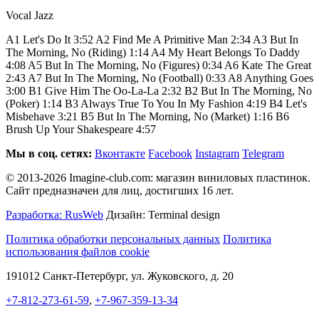
Vocal Jazz
A1 Let's Do It 3:52 A2 Find Me A Primitive Man 2:34 A3 But In
The Morning, No (Riding) 1:14 A4 My Heart Belongs To Daddy
4:08 A5 But In The Morning, No (Figures) 0:34 A6 Kate The Great
2:43 A7 But In The Morning, No (Football) 0:33 A8 Anything Goes
3:00 B1 Give Him The Oo-La-La 2:32 B2 But In The Morning, No
(Poker) 1:14 B3 Always True To You In My Fashion 4:19 B4 Let's
Misbehave 3:21 B5 But In The Morning, No (Market) 1:16 B6
Brush Up Your Shakespeare 4:57
Мы в соц. сетях:
Вконтакте
Facebook
Instagram
Telegram
© 2013-2026 Imagine-club.com: магазин виниловых пластинок.
Сайт предназначен для лиц, достигших 16 лет.
Разработка: RusWeb
Дизайн: Terminal design
Политика обработки персональных данных
Политика
использования файлов cookie
191012 Санкт-Петербург, ул. Жуковского, д. 20
+7-812-273-61-59
,
+7-967-359-13-34