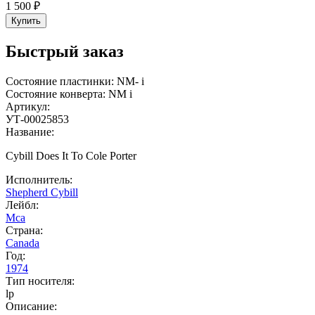
1 500 ₽
Купить
Быстрый заказ
Состояние пластинки:
NM-
i
Состояние конверта:
NM
i
Артикул:
УТ-00025853
Название:
Cybill Does It To Cole Porter
Исполнитель:
Shepherd Cybill
Лейбл:
Mca
Страна:
Canada
Год:
1974
Тип носителя:
lp
Описание: