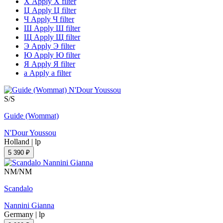
Х
Apply Х filter
Ц
Apply Ц filter
Ч
Apply Ч filter
Ш
Apply Ш filter
Щ
Apply Щ filter
Э
Apply Э filter
Ю
Apply Ю filter
Я
Apply Я filter
а
Apply а filter
S/S
Guide (Wommat)
N'Dour Youssou
Holland
|
lp
5 390 ₽
NM/NM
Scandalo
Nannini Gianna
Germany
|
lp