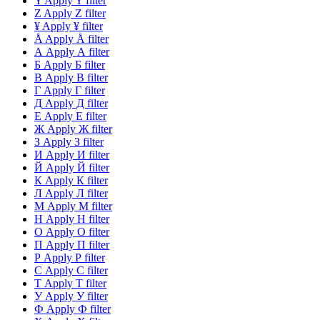
Y
Apply Y filter
Z
Apply Z filter
¥
Apply ¥ filter
Å
Apply Å filter
А
Apply А filter
Б
Apply Б filter
В
Apply В filter
Г
Apply Г filter
Д
Apply Д filter
Е
Apply Е filter
Ж
Apply Ж filter
З
Apply З filter
И
Apply И filter
Й
Apply Й filter
К
Apply К filter
Л
Apply Л filter
М
Apply М filter
Н
Apply Н filter
О
Apply О filter
П
Apply П filter
Р
Apply Р filter
С
Apply С filter
Т
Apply Т filter
У
Apply У filter
Ф
Apply Ф filter