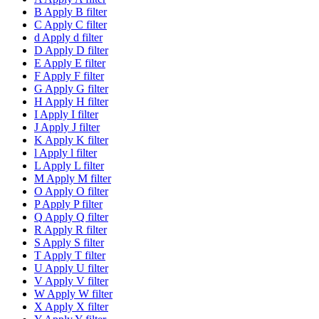
B
Apply B filter
C
Apply C filter
d
Apply d filter
D
Apply D filter
E
Apply E filter
F
Apply F filter
G
Apply G filter
H
Apply H filter
I
Apply I filter
J
Apply J filter
K
Apply K filter
l
Apply l filter
L
Apply L filter
M
Apply M filter
O
Apply O filter
P
Apply P filter
Q
Apply Q filter
R
Apply R filter
S
Apply S filter
T
Apply T filter
U
Apply U filter
V
Apply V filter
W
Apply W filter
X
Apply X filter