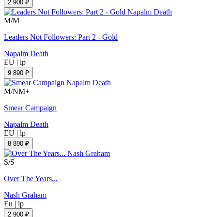
2 900 ₽
M/M
Leaders Not Followers: Part 2 - Gold
Napalm Death
EU
|
lp
9 890 ₽
M/NM+
Smear Campaign
Napalm Death
EU
|
lp
8 890 ₽
S/S
Over The Years...
Nash Graham
Eu
|
lp
2 900 ₽