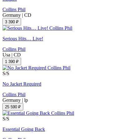
Collins Phil
Germany
|
CD
3 390 ₽
Serious Hits… Live!
Collins Phil
Usa
|
CD
1 390 ₽
S/S
No Jacket Required
Collins Phil
Germany
|
lp
25 590 ₽
S/S
Essential Going Back