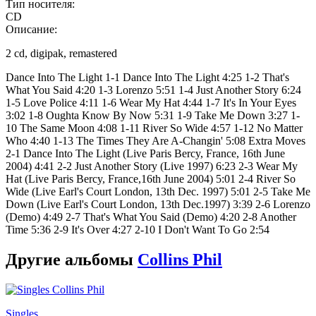
Тип носителя:
CD
Описание:
2 cd, digipak, remastered
Dance Into The Light 1-1 Dance Into The Light 4:25 1-2 That's
What You Said 4:20 1-3 Lorenzo 5:51 1-4 Just Another Story 6:24
1-5 Love Police 4:11 1-6 Wear My Hat 4:44 1-7 It's In Your Eyes
3:02 1-8 Oughta Know By Now 5:31 1-9 Take Me Down 3:27 1-
10 The Same Moon 4:08 1-11 River So Wide 4:57 1-12 No Matter
Who 4:40 1-13 The Times They Are A-Changin' 5:08 Extra Moves
2-1 Dance Into The Light (Live Paris Bercy, France, 16th June
2004) 4:41 2-2 Just Another Story (Live 1997) 6:23 2-3 Wear My
Hat (Live Paris Bercy, France,16th June 2004) 5:01 2-4 River So
Wide (Live Earl's Court London, 13th Dec. 1997) 5:01 2-5 Take Me
Down (Live Earl's Court London, 13th Dec.1997) 3:39 2-6 Lorenzo
(Demo) 4:49 2-7 That's What You Said (Demo) 4:20 2-8 Another
Time 5:36 2-9 It's Over 4:27 2-10 I Don't Want To Go 2:54
Другие альбомы
Collins Phil
Singles