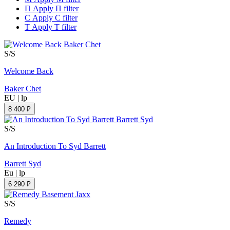
П
Apply П filter
С
Apply С filter
Т
Apply Т filter
S/S
Welcome Back
Baker Chet
EU
|
lp
8 400 ₽
S/S
An Introduction To Syd Barrett
Barrett Syd
Eu
|
lp
6 290 ₽
S/S
Remedy