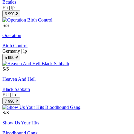
Beatles
Eu
|
lp
6 990 ₽
S/S
Operation
Birth Control
Germany
|
lp
5 990 ₽
S/S
Heaven And Hell
Black Sabbath
EU
|
lp
7 990 ₽
S/S
Show Us Your Hits
Bloodhound Gang