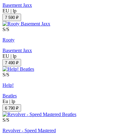
Basement Jaxx
EU
|
lp
7 590 ₽
S/S
Rooty
Basement Jaxx
EU
|
lp
7 490 ₽
S/S
Help!
Beatles
Eu
|
lp
6 790 ₽
S/S
Revolver - Speed Mastered