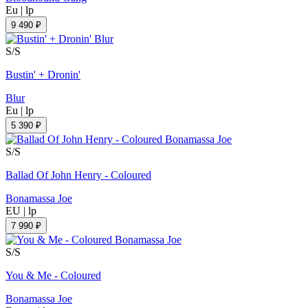
Eu
|
lp
9 490 ₽
S/S
Bustin' + Dronin'
Blur
Eu
|
lp
5 390 ₽
S/S
Ballad Of John Henry - Coloured
Bonamassa Joe
EU
|
lp
7 990 ₽
S/S
You & Me - Coloured
Bonamassa Joe