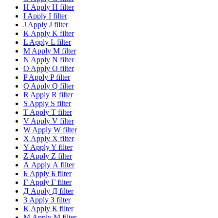
H
Apply H filter
I
Apply I filter
J
Apply J filter
K
Apply K filter
L
Apply L filter
M
Apply M filter
N
Apply N filter
O
Apply O filter
P
Apply P filter
Q
Apply Q filter
R
Apply R filter
S
Apply S filter
T
Apply T filter
V
Apply V filter
W
Apply W filter
X
Apply X filter
Y
Apply Y filter
Z
Apply Z filter
А
Apply А filter
Б
Apply Б filter
Г
Apply Г filter
Д
Apply Д filter
З
Apply З filter
К
Apply К filter
М
Apply М filter