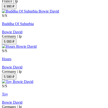
France
|
lp
6 990 ₽
S/S
Buddha Of Suburbia
Bowie David
Germany
|
lp
5 000 ₽
S/S
Hours
Bowie David
Germany
|
lp
5 590 ₽
S/S
Toy
Bowie David
Germany
|
lp