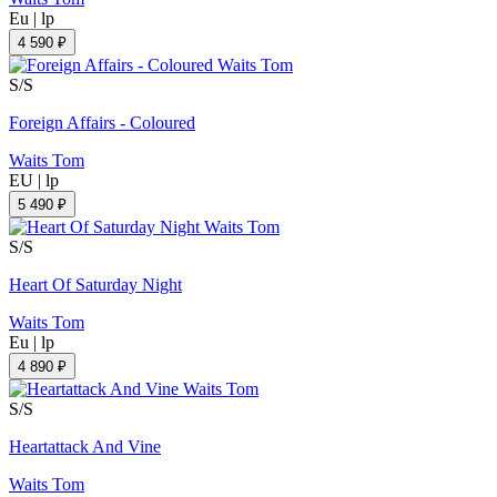
Eu
|
lp
4 590 ₽
S/S
Foreign Affairs - Coloured
Waits Tom
EU
|
lp
5 490 ₽
S/S
Heart Of Saturday Night
Waits Tom
Eu
|
lp
4 890 ₽
S/S
Heartattack And Vine
Waits Tom