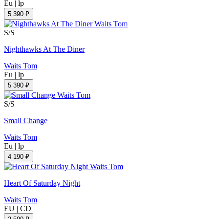
Eu
|
lp
5 390 ₽
S/S
Nighthawks At The Diner
Waits Tom
Eu
|
lp
5 390 ₽
S/S
Small Change
Waits Tom
Eu
|
lp
4 190 ₽
Heart Of Saturday Night
Waits Tom
EU
|
CD