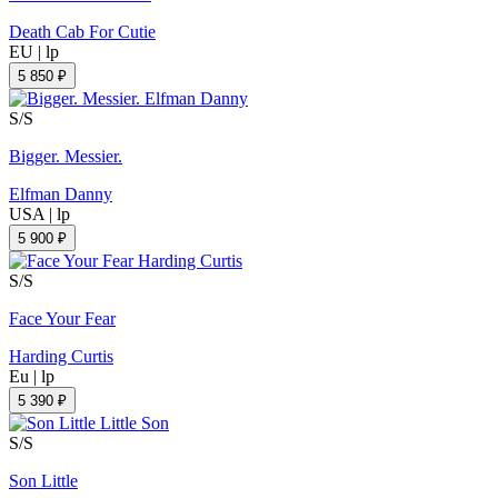
Death Cab For Cutie
EU
|
lp
5 850 ₽
S/S
Bigger. Messier.
Elfman Danny
USA
|
lp
5 900 ₽
S/S
Face Your Fear
Harding Curtis
Eu
|
lp
5 390 ₽
S/S
Son Little