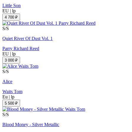
Little Son
EU
|
lp
4 700 ₽
S/S
Quiet River Of Dust Vol. 1
Parry Richard Reed
EU
|
lp
3 000 ₽
S/S
Alice
Waits Tom
Eu
|
lp
5 500 ₽
S/S
Blood Money - Silver Metallic