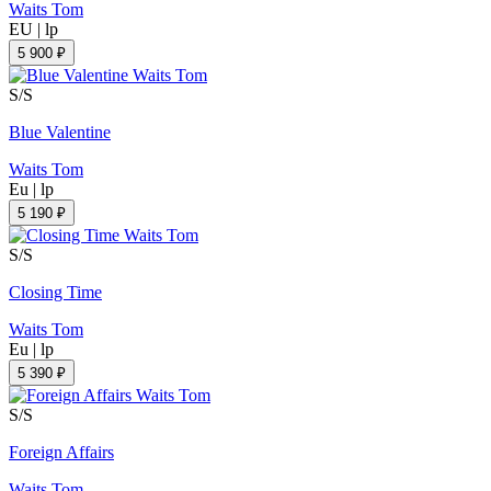
Waits Tom
EU
|
lp
5 900 ₽
S/S
Blue Valentine
Waits Tom
Eu
|
lp
5 190 ₽
S/S
Closing Time
Waits Tom
Eu
|
lp
5 390 ₽
S/S
Foreign Affairs
Waits Tom