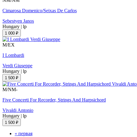
NM/NM
Cimarosa Domenico/Seixas De Carlos
Sebestyen Janos
Hungary
|
lp
1 000 ₽
M/EX
I Lombardi
Verdi Giuseppe
Hungary
|
lp
1 500 ₽
M/NM-
Five Concerti For Recorder, Strings And Harpsichord
Vivaldi Antonio
Hungary
|
lp
1 500 ₽
« первая