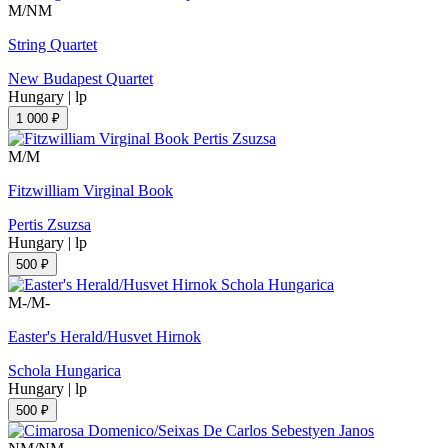
M/NM
String Quartet
New Budapest Quartet
Hungary
|
lp
1 000 ₽
M/M
Fitzwilliam Virginal Book
Pertis Zsuzsa
Hungary
|
lp
500 ₽
M-/M-
Easter's Herald/Husvet Hirnok
Schola Hungarica
Hungary
|
lp
500 ₽