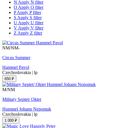
N
Apply N filter
O
Apply O filter
P
Apply P filter
S
Apply S filter
U
Apply U filter
V
Apply V filter
Z
Apply Z filter
NM/NM-
Circus Summer
Hammel Pavol
Czechoslovakia
|
lp
650 ₽
M/NM
Military Septet/ Oktet
Hummel Johann Nepomuk
Czechoslovakia
|
lp
1 000 ₽