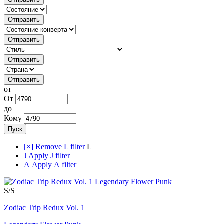
Отправить
Отправить
Отправить
Отправить
от
От
до
Кому
Пуск
[×]
Remove L filter
L
J
Apply J filter
А
Apply А filter
S/S
Zodiac Trip Redux Vol. 1