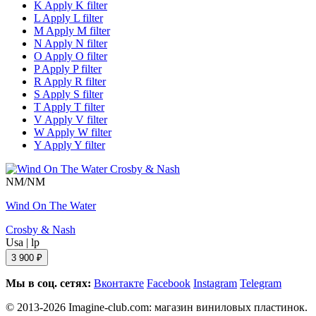
K
Apply K filter
L
Apply L filter
M
Apply M filter
N
Apply N filter
O
Apply O filter
P
Apply P filter
R
Apply R filter
S
Apply S filter
T
Apply T filter
V
Apply V filter
W
Apply W filter
Y
Apply Y filter
NM/NM
Wind On The Water
Crosby & Nash
Usa
|
lp
3 900 ₽
Мы в соц. сетях:
Вконтакте
Facebook
Instagram
Telegram
© 2013-2026 Imagine-club.com: магазин виниловых пластинок.