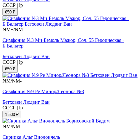
СССР
|
lp
650 ₽
NM+/NM
Симфония №3 Ми-Бемоль Мажор, Соч. 55 Героическая -
Б.Вальтер
Бетховен Людвиг Ван
СССР
|
lp
650 ₽
NM/NM-
Симфония №9 Ре Минор/Леонора №3
Бетховен Людвиг Ван
СССР
|
lp
1 500 ₽
NM/NM
Скрипка Альт Виолончель