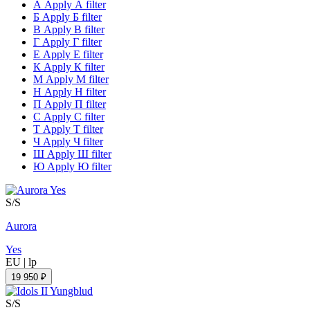
А
Apply А filter
Б
Apply Б filter
В
Apply В filter
Г
Apply Г filter
Е
Apply Е filter
К
Apply К filter
М
Apply М filter
Н
Apply Н filter
П
Apply П filter
С
Apply С filter
Т
Apply Т filter
Ч
Apply Ч filter
Ш
Apply Ш filter
Ю
Apply Ю filter
S/S
Aurora
Yes
EU
|
lp
19 950 ₽
S/S