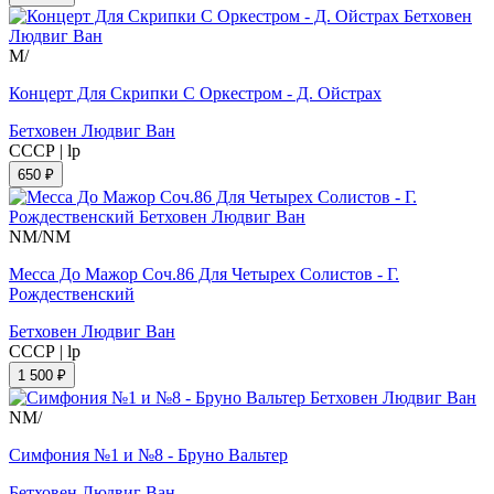
M/
Концерт Для Скрипки С Оркестром - Д. Ойстрах
Бетховен Людвиг Ван
СССР
|
lp
650 ₽
NM/NM
Месса До Мажор Соч.86 Для Четырех Солистов - Г.
Рождественский
Бетховен Людвиг Ван
СССР
|
lp
1 500 ₽
NM/
Симфония №1 и №8 - Бруно Вальтер
Бетховен Людвиг Ван