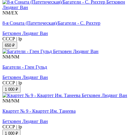
NM/EX
8-я Соната (Патетическая)/Багатели - С. Рихтер
Бетховен Людвиг Ван
СССР
|
lp
650 ₽
NM/NM
Багатели - Глен Гульд
Бетховен Людвиг Ван
СССР
|
lp
1 000 ₽
NM/NM
Квартет № 9 - Квартет Им. Танеева
Бетховен Людвиг Ван
СССР
|
lp
1 000 ₽