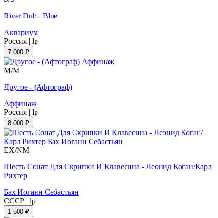
River Dub - Blue
Аквариум
Россия
|
lp
7 000 ₽
M/M
Другое - (Афтограф)
Аффинаж
Россия
|
lp
8 000 ₽
EX/NM
Шесть Сонат Для Скрипки И Клавесина - Леонид Коган/Карл
Рихтер
Бах Иоганн Себастьян
СССР
|
lp
1 500 ₽