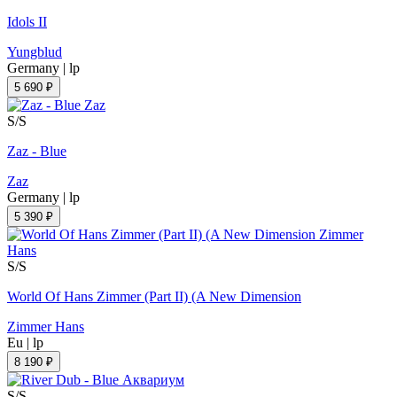
Idols II
Yungblud
Germany
|
lp
5 690 ₽
S/S
Zaz - Blue
Zaz
Germany
|
lp
5 390 ₽
S/S
World Of Hans Zimmer (Part II) (A New Dimension
Zimmer Hans
Eu
|
lp
8 190 ₽
S/S