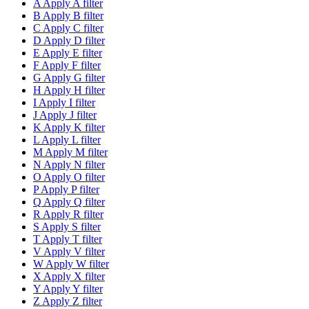
A
Apply A filter
B
Apply B filter
C
Apply C filter
D
Apply D filter
E
Apply E filter
F
Apply F filter
G
Apply G filter
H
Apply H filter
I
Apply I filter
J
Apply J filter
K
Apply K filter
L
Apply L filter
M
Apply M filter
N
Apply N filter
O
Apply O filter
P
Apply P filter
Q
Apply Q filter
R
Apply R filter
S
Apply S filter
T
Apply T filter
V
Apply V filter
W
Apply W filter
X
Apply X filter
Y
Apply Y filter
Z
Apply Z filter