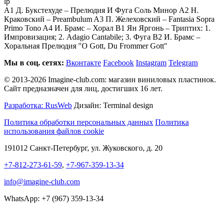
lp
A1 Д. Букстехуде – Прелюдия И Фуга Соль Минор A2 Н.
Краковский – Preambulum A3 П. Желеховский – Fantasia Sopra
Primo Tono A4 И. Брамс – Хорал B1 Ян Яргонь – Триптих: 1.
Импровизация; 2. Adagio Cantabile; 3. Фуга B2 И. Брамс –
Хоральная Прелюдия "O Gott, Du Frommer Gott"
Мы в соц. сетях:
Вконтакте
Facebook
Instagram
Telegram
© 2013-2026 Imagine-club.com: магазин виниловых пластинок.
Сайт предназначен для лиц, достигших 16 лет.
Разработка: RusWeb
Дизайн: Terminal design
Политика обработки персональных данных
Политика
использования файлов cookie
191012 Санкт-Петербург, ул. Жуковского, д. 20
+7-812-273-61-59
,
+7-967-359-13-34
info@imagine-club.com
WhatsApp: +7 (967) 359-13-34