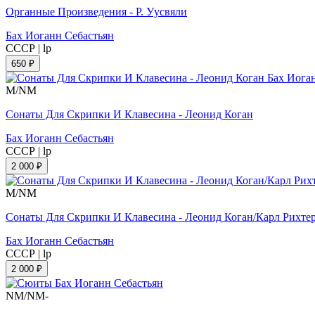
Органные Произведения - Р. Уусвяли
Бах Иоганн Себастьян
СССР
|
lp
650 ₽
M/NM
Сонаты Для Скрипки И Клавесина - Леонид Коган
Бах Иоганн Себастьян
СССР
|
lp
2 000 ₽
M/NM
Сонаты Для Скрипки И Клавесина - Леонид Коган/Карл Рихте
Бах Иоганн Себастьян
СССР
|
lp
2 000 ₽
NM/NM-