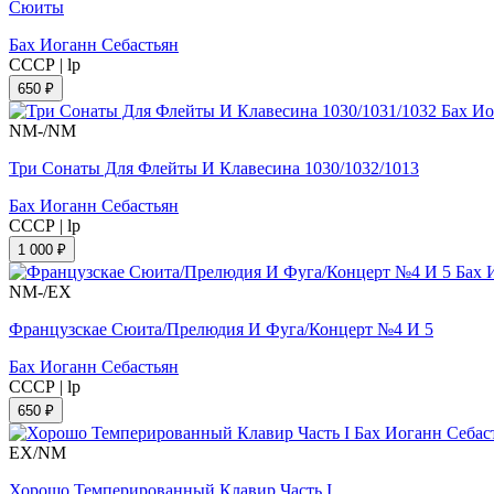
Сюиты
Бах Иоганн Себастьян
СССР
|
lp
650 ₽
NM-/NM
Три Сонаты Для Флейты И Клавесина 1030/1032/1013
Бах Иоганн Себастьян
СССР
|
lp
1 000 ₽
NM-/EX
Французскае Сюита/Прелюдия И Фуга/Концерт №4 И 5
Бах Иоганн Себастьян
СССР
|
lp
650 ₽
EX/NM
Хорошо Темперированный Клавир Часть I