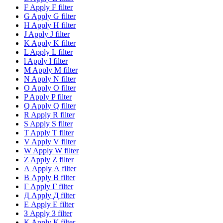
F
Apply F filter
G
Apply G filter
H
Apply H filter
J
Apply J filter
K
Apply K filter
L
Apply L filter
l
Apply l filter
M
Apply M filter
N
Apply N filter
O
Apply O filter
P
Apply P filter
Q
Apply Q filter
R
Apply R filter
S
Apply S filter
T
Apply T filter
V
Apply V filter
W
Apply W filter
Z
Apply Z filter
А
Apply А filter
В
Apply В filter
Г
Apply Г filter
Д
Apply Д filter
Е
Apply Е filter
З
Apply З filter
К
Apply К filter