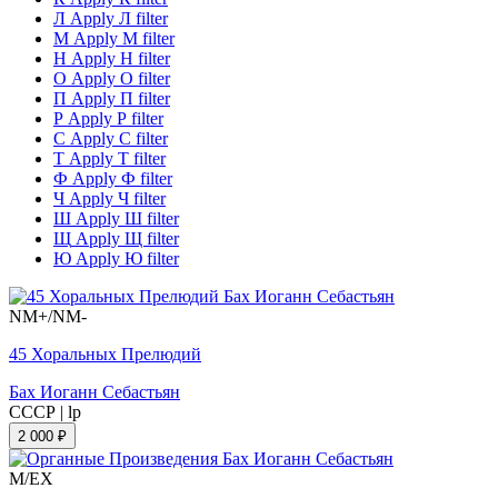
Л
Apply Л filter
М
Apply М filter
Н
Apply Н filter
О
Apply О filter
П
Apply П filter
Р
Apply Р filter
С
Apply С filter
Т
Apply Т filter
Ф
Apply Ф filter
Ч
Apply Ч filter
Ш
Apply Ш filter
Щ
Apply Щ filter
Ю
Apply Ю filter
NM+/NM-
45 Хоральных Прелюдий
Бах Иоганн Себастьян
СССР
|
lp
2 000 ₽
M/EX