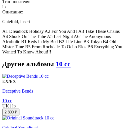
Тип носителя:
lp
Описание:
Gatefold, insert
A1 Dreadlock Holiday A2 For You And I A3 Take These Chains
A4 Shock On The Tube A5 Last Night A6 The Anonymous
Alcoholic B1 Reds In My Bed B2 Life Line B3 Tokyo B4 Old
Mister Time B5 From Rochdale To Ocho Rios B6 Everything You
Wanted To Know About!!!
Другие альбомы
10 cc
EX/EX
Deceptive Bends
10 cc
UK
|
lp
2 800 ₽
Original Soundtrack