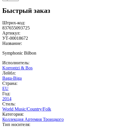
Быстрый заказ
Штрих-код:
837655093725
Артикул:
УТ-00018672
Название:
Symphonic Bilbon
Исполнитель:
Korrontzi & Bos
Лейбл:
Baga-Biga
Страна:
EU
Год:
2014
Стиль:
World Music/Country/Folk
Категория:
Коллекция Артемия Троицкого
Тип носителя: