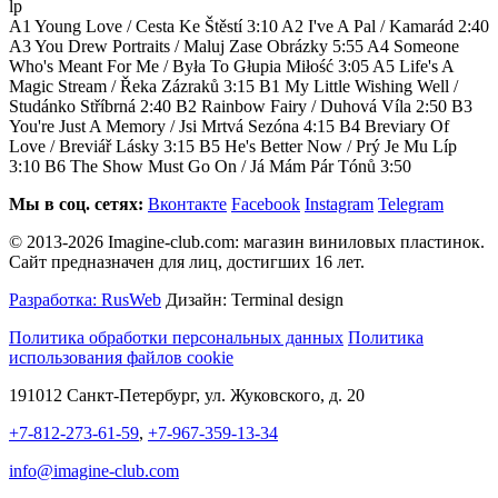
lp
A1 Young Love / Cesta Ke Štěstí 3:10 A2 I've A Pal / Kamarád 2:40
A3 You Drew Portraits / Maluj Zase Obrázky 5:55 A4 Someone
Who's Meant For Me / Była To Głupia Miłość 3:05 A5 Life's A
Magic Stream / Řeka Zázraků 3:15 B1 My Little Wishing Well /
Studánko Stříbrná 2:40 B2 Rainbow Fairy / Duhová Víla 2:50 B3
You're Just A Memory / Jsi Mrtvá Sezóna 4:15 B4 Breviary Of
Love / Breviář Lásky 3:15 B5 He's Better Now / Prý Je Mu Líp
3:10 B6 The Show Must Go On / Já Mám Pár Tónů 3:50
Мы в соц. сетях:
Вконтакте
Facebook
Instagram
Telegram
© 2013-2026 Imagine-club.com: магазин виниловых пластинок.
Сайт предназначен для лиц, достигших 16 лет.
Разработка: RusWeb
Дизайн: Terminal design
Политика обработки персональных данных
Политика
использования файлов cookie
191012 Санкт-Петербург, ул. Жуковского, д. 20
+7-812-273-61-59
,
+7-967-359-13-34
info@imagine-club.com