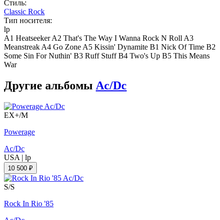
Стиль:
Classic Rock
Тип носителя:
lp
A1 Heatseeker A2 That's The Way I Wanna Rock N Roll A3
Meanstreak A4 Go Zone A5 Kissin' Dynamite B1 Nick Of Time B2
Some Sin For Nuthin' B3 Ruff Stuff B4 Two's Up B5 This Means
War
Другие альбомы
Ac/Dc
EX+/M
Powerage
Ac/Dc
USA
|
lp
10 500 ₽
S/S
Rock In Rio '85