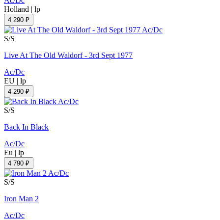
Ac/Dc
Holland
|
lp
4 290 ₽
S/S
Live At The Old Waldorf - 3rd Sept 1977
Ac/Dc
EU
|
lp
4 290 ₽
S/S
Back In Black
Ac/Dc
Eu
|
lp
4 790 ₽
S/S
Iron Man 2
Ac/Dc