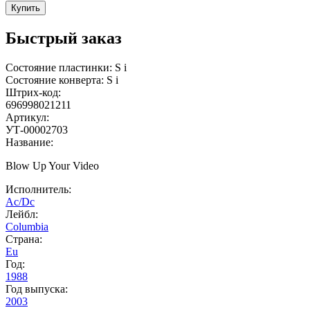
Купить
Быстрый заказ
Состояние пластинки:
S
i
Состояние конверта:
S
i
Штрих-код:
696998021211
Артикул:
УТ-00002703
Название:
Blow Up Your Video
Исполнитель:
Ac/Dc
Лейбл:
Columbia
Страна:
Eu
Год:
1988
Год выпуска:
2003