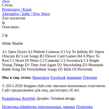
2022
Стиль:
Progressive / Kraut
Alternative / Indie / New Wave
Тип носителя:
lp
Описание:
2 lp
White Marble
A1 Open Doors A2 Pinhole Cameras A3 Up To Infinity B1 Opera
Obscura B2 Lost Songs B3 Flower Card Games B4 A Place To
Rest C1 Heart Of Wires C2 Catatonic C3 Awestruck C4 Bright
Young Things D1 Time And Again D2 Skywhaling D3 Mountain
Battle Song D4 Verschollene Songs D5 Idols Of Perversity
Мы в соц. сетях:
Вконтакте
Facebook
Instagram
Telegram
© 2013-2026 Imagine-club.com: магазин виниловых пластинок.
Сайт предназначен для лиц, достигших 16 лет.
Разработка: RusWeb
Дизайн: Terminal design
Политика обработки персональных данных
Политика