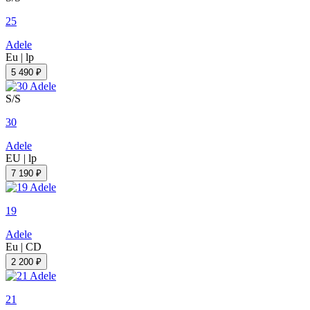
25
Adele
Eu
|
lp
5 490 ₽
S/S
30
Adele
EU
|
lp
7 190 ₽
19
Adele
Eu
|
CD
2 200 ₽
21