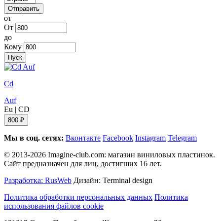
Отправить
от
От
до
Кому
Пуск
Cd
Auf
Eu
|
CD
800 ₽
Мы в соц. сетях:
Вконтакте
Facebook
Instagram
Telegram
© 2013-2026 Imagine-club.com: магазин виниловых пластинок.
Сайт предназначен для лиц, достигших 16 лет.
Разработка: RusWeb
Дизайн: Terminal design
Политика обработки персональных данных
Политика
использования файлов cookie