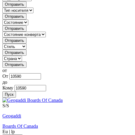
Отправить
Отправить
Отправить
Отправить
Отправить
Отправить
от
От
до
Кому
Пуск
S/S
Geogaddi
Boards Of Canada
Eu
|
lp