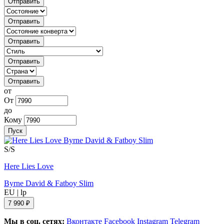
Отправить
Отправить
Отправить
Отправить
Отправить
от
От
до
Кому
Пуск
S/S
Here Lies Love
Byrne David & Fatboy Slim
EU
|
lp
7 990 ₽
Мы в соц. сетях:
Вконтакте
Facebook
Instagram
Telegram