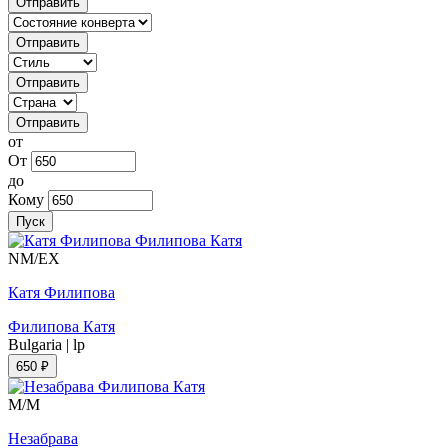
Отправить
Отправить
Отправить
Отправить
от
От
до
Кому
Пуск
NM/EX
Катя Филипова
Филипова Катя
Bulgaria
|
lp
650 ₽
M/M
Незабрава