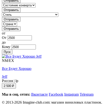
Отправить
Отправить
Отправить
Отправить
от
От
до
Кому
Пуск
NM/EX
Все Будет Хорошо
Jeff
Россия
|
lp
2 500 ₽
Мы в соц. сетях:
Вконтакте
Facebook
Instagram
Telegram
© 2013-2026 Imagine-club.com: магазин виниловых пластинок.