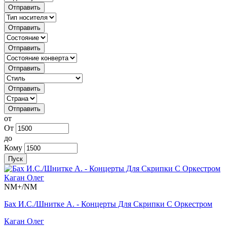
Отправить
Отправить
Отправить
Отправить
Отправить
Отправить
от
От
до
Кому
Пуск
NM+/NM
Бах И.С./Шнитке А. - Концерты Для Скрипки С Оркестром
Каган Олег