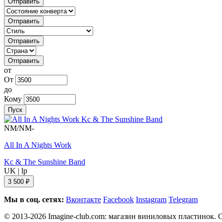
Отправить
Отправить
Отправить
Отправить
от
От
до
Кому
Пуск
NM/NM-
All In A Nights Work
Kc & The Sunshine Band
UK
|
lp
3 500 ₽
Мы в соц. сетях:
Вконтакте
Facebook
Instagram
Telegram
© 2013-2026 Imagine-club.com: магазин виниловых пластинок. С