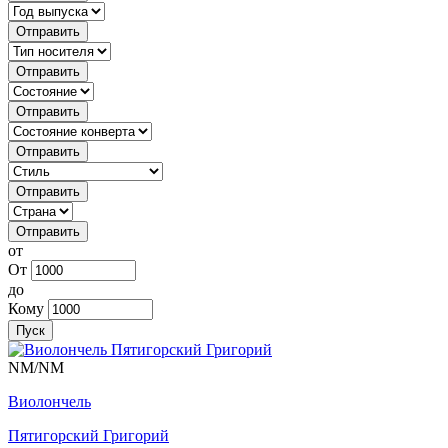
Отправить
Отправить
Отправить
Отправить
Отправить
Отправить
от
От
до
Кому
Пуск
NM/NM
Виолончель
Пятигорский Григорий