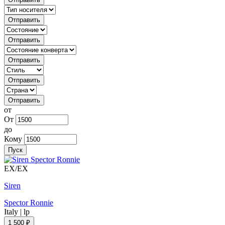
Отправить
Отправить
Отправить
Отправить
Отправить
от
От
до
Кому
Пуск
EX/EX
Siren
Spector Ronnie
Italy
|
lp
1 500 ₽