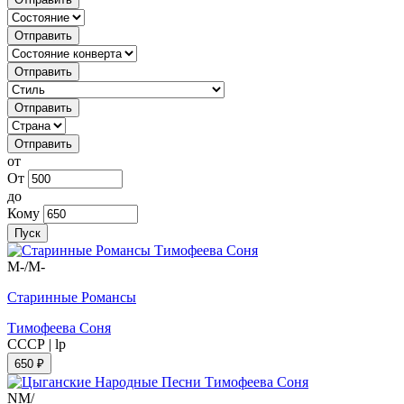
Отправить
Отправить
Отправить
Отправить
от
От
до
Кому
Пуск
M-/M-
Старинные Романсы
Тимофеева Соня
СССР
|
lp
650 ₽
NM/