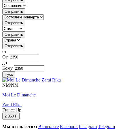
Отправить
Отправить
Отправить
Отправить
от
От
до
Кому
Пуск
NM/NM
Moi Le Dimanche
Zarai Rika
France
|
lp
2 350 ₽
Мы в соц. сетях:
Вконтакте
Facebook
Instagram
Telegram