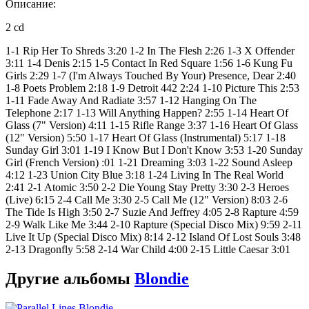
Описание:
2 cd
1-1 Rip Her To Shreds 3:20 1-2 In The Flesh 2:26 1-3 X Offender
3:11 1-4 Denis 2:15 1-5 Contact In Red Square 1:56 1-6 Kung Fu
Girls 2:29 1-7 (I'm Always Touched By Your) Presence, Dear 2:40
1-8 Poets Problem 2:18 1-9 Detroit 442 2:24 1-10 Picture This 2:53
1-11 Fade Away And Radiate 3:57 1-12 Hanging On The
Telephone 2:17 1-13 Will Anything Happen? 2:55 1-14 Heart Of
Glass (7" Version) 4:11 1-15 Rifle Range 3:37 1-16 Heart Of Glass
(12" Version) 5:50 1-17 Heart Of Glass (Instrumental) 5:17 1-18
Sunday Girl 3:01 1-19 I Know But I Don't Know 3:53 1-20 Sunday
Girl (French Version) :01 1-21 Dreaming 3:03 1-22 Sound Asleep
4:12 1-23 Union City Blue 3:18 1-24 Living In The Real World
2:41 2-1 Atomic 3:50 2-2 Die Young Stay Pretty 3:30 2-3 Heroes
(Live) 6:15 2-4 Call Me 3:30 2-5 Call Me (12" Version) 8:03 2-6
The Tide Is High 3:50 2-7 Suzie And Jeffrey 4:05 2-8 Rapture 4:59
2-9 Walk Like Me 3:44 2-10 Rapture (Special Disco Mix) 9:59 2-11
Live It Up (Special Disco Mix) 8:14 2-12 Island Of Lost Souls 3:48
2-13 Dragonfly 5:58 2-14 War Child 4:00 2-15 Little Caesar 3:01
Другие альбомы
Blondie