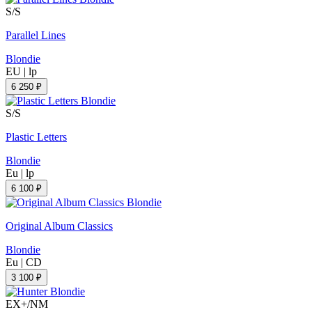
S/S
Parallel Lines
Blondie
EU
|
lp
6 250 ₽
S/S
Plastic Letters
Blondie
Eu
|
lp
6 100 ₽
Original Album Classics
Blondie
Eu
|
CD
3 100 ₽
EX+/NM